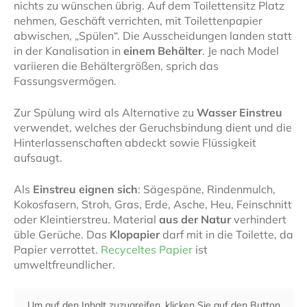
nichts zu wünschen übrig. Auf dem Toilettensitz Platz
nehmen, Geschäft verrichten, mit Toilettenpapier
abwischen, „Spülen“. Die Ausscheidungen landen statt
in der Kanalisation in
einem Behälter
. Je nach Model
variieren die Behältergrößen, sprich das
Fassungsvermögen.
Zur Spülung wird als Alternative zu
Wasser Einstreu
verwendet, welches der Geruchsbindung dient und die
Hinterlassenschaften abdeckt sowie Flüssigkeit
aufsaugt.
Als
Einstreu eignen sich
: Sägespäne, Rindenmulch,
Kokosfasern, Stroh, Gras, Erde, Asche, Heu, Feinschnitt
oder Kleintierstreu. Material
aus der Natur
verhindert
üble Gerüche. Das
Klopapier
darf mit in die Toilette, da
Papier verrottet.
Recyceltes Papier
ist
umweltfreundlicher.
Um auf den Inhalt zuzugreifen, klicken Sie auf den Button