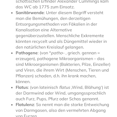
schottischen Erfinder Alexander Cummings kam
das WC ab 1775 zum Einsatz.
Sanitärwende
: Unter diesem Begriff versteht
man die Bemühungen, den derzeitigen
Entsorgungsmethoden von Fäkalien in der
Kanalisation eine Alternative
gegenüberzustellen. Menschliche Exkremente
könnten recycelt und als Düngemittel wieder in
den natürlichen Kreislauf gelangen.
Pathogene
: (von *
patho
– , griech. gennan =
erzeugen), pathogene Mikroorganismen – das
sind Mikroorganismen (Bakterien, Pilze, Einzeller)
und Viren, die ihrem Wirt (Menschen, Tieren und
Pflanzen) schaden, d.h. ihn krank machen,
können.
Flatus
: (von lateinisch
flatus
‚Wind, Blähung‘) ist
der Darmwind oder Wind, umgangssprachlich
auch Furz, Pups, Pfurz oder Schas genannt.
Flatulenz
: So nennt man die starke Entweichung
von Darmgasen, also den vermehrten Abgang
von Furzen.