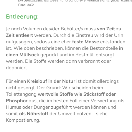
Ein Streukasten mit Besen und Schaufel empfiehlt sich in jeder Toilette
Foto: öKlo
Entleerung:
Je nach Volumen des/der Behälter/s muss
von Zeit zu
Zeit entleert
werden. Durch die Einstreu wird der Urin
aufgesogen, sodass eine eher
feste Masse
entstanden
ist. Wie oben beschrieben, können die Bestandteile
in
einen Müllsack
gepackt und im Restmüll entsorgt
werden. Die Stoffe werden dann verbrannt oder
deponiert.
Für einen
Kreislauf in der Natur
ist damit allerdings
nicht gesorgt. Der Grund: Wir scheiden beim
Toilettengang
wertvolle Stoffe wie Stickstoff oder
Phosphor
aus, die im besten Fall einer Verwertung als
Humus oder Dünger zugeführt werden können und
somit
als Nährstoff
der Umwelt nützen – siehe
Kompostierung.