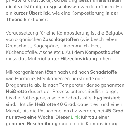
private Grundstücke), da bislang
Gesundheitsrisiken
nicht vollständig ausgeschlossen
werden können. Hier
ein
kurzer Überblick
, wie eine Kompostierung
in der
Theorie
funktioniert:
Voraussetzung für eine Kompostierung ist die Beigabe
von organischen
Zuschlagstoffen
(wie beschrieben:
Grünschnitt, Sägespäne, Rindenmulch, Heu,
Küchenabfälle, Asche etc.). Auf dem
Komposthaufen
muss das Material
unter Hitzeeinwirkung
ruhen.
Mikroorganismen töten nach und nach
Schadstoffe
wie Hormone, Medikamentenrückstände oder
Drogenreste ab. Je nach Temperatur der so genannten
Heißrotte
dauert der Prozess unterschiedlich lange,
bis die Pathogene, also die Schadstoffe,
hygienisiert
sind
. Hat die
Heißrotte 40 Grad
, dauert es rund einen
Monat, bis die Pathogene inaktiv werden, bei
45 Grad
nur etwa eine Woche
. Dieser
Link
führt zu einer
genauen Beschreibung
rund um die Kompostierung.