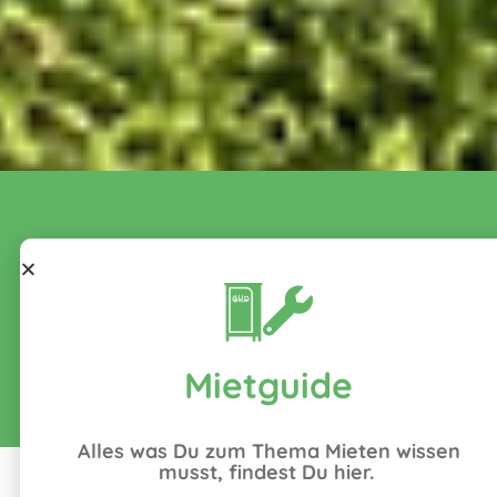
für
braucht
braucht
Geruchsneutral
Nachhaltig
braucht
jedes
keinen
keinen
für
& ohne
keinen
Terrain
Wasseranschluss
Kanalanschl
Mensch
Chemie
Strom
geeignet
& Tier
Mietguide
Alles was Du zum Thema Mieten wissen
musst, findest Du hier.