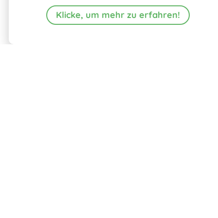
Klicke, um mehr zu erfahren!
öKlo
öKlo Dusche
Waschstation
Mini
Videos