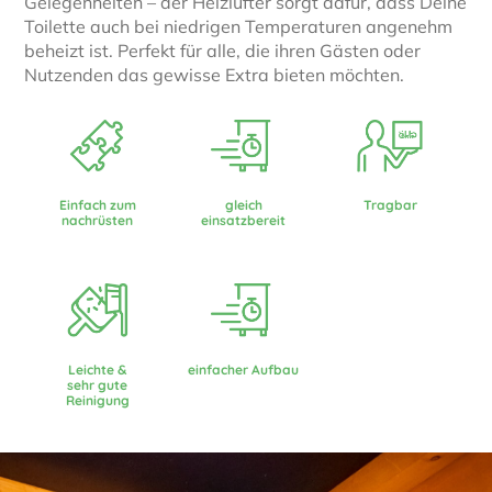
Gelegenheiten – der Heizlüfter sorgt dafür, dass Deine
Toilette auch bei niedrigen Temperaturen angenehm
beheizt ist. Perfekt für alle, die ihren Gästen oder
Nutzenden das gewisse Extra bieten möchten.
Einfach zum
gleich
Tragbar
nachrüsten
einsatzbereit
Leichte &
einfacher Aufbau
sehr gute
Reinigung