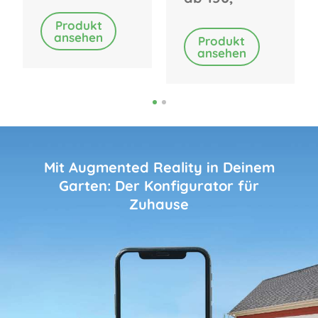
Produkt
ansehen
Produkt
ansehen
Mit Augmented Reality in Deinem
Garten: Der Konfigurator für
Zuhause