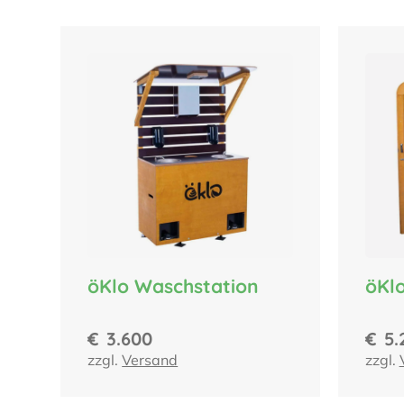
öKlo Waschstation
öKl
€
3.600
€
5.
zzgl.
Versand
zzgl.