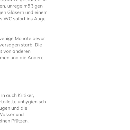
ien, unregelmäßigen
bigen Gläsern und einem
es WC sofort ins Auge.
 wenige Monate bevor
zversagen starb. Die
t von anderen
Damen und die Andere
rn auch Kritiker,
toilette unhygienisch
Fugen und die
 Wasser und
inen Pfützen.