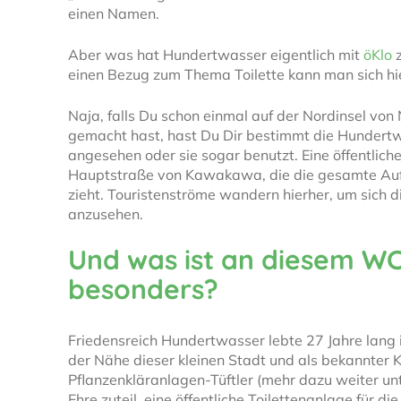
einen Namen.
Aber was hat Hundertwasser eigentlich mit
öKlo
z
einen Bezug zum Thema Toilette kann man sich hie
Naja, falls Du schon einmal auf der Nordinsel vo
gemacht hast, hast Du Dir bestimmt die Hundertw
angesehen oder sie sogar benutzt. Eine öffentliche
Hauptstraße von Kawakawa, die die gesamte Auf
zieht. Touristenströme wandern hierher, um sich d
anzusehen.
Und was ist an diesem WC
besonders?
Friedensreich Hundertwasser lebte 27 Jahre lang i
der Nähe dieser kleinen Stadt und als bekannter 
Pflanzenkläranlagen-Tüftler (mehr dazu weiter un
Ehre zuteil, eine öffentliche Toilettenanlage für die