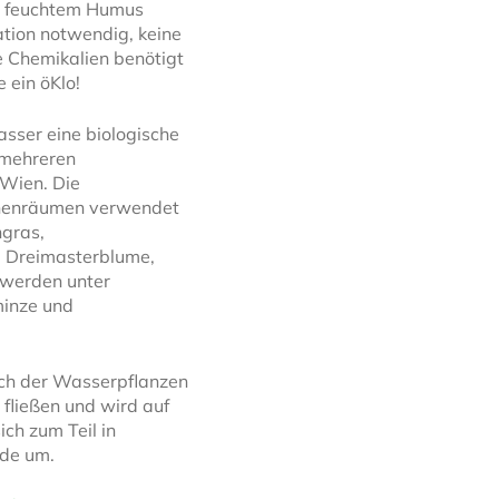
it feuchtem Humus
ation notwendig, keine
 Chemikalien benötigt
 ein öKlo!
sser eine biologische
 mehreren
sWien. Die
nnenräumen verwendet
ngras,
, Dreimasterblume,
n werden unter
minze und
ch der Wasserpflanzen
fließen und wird auf
ich zum Teil in
rde um.