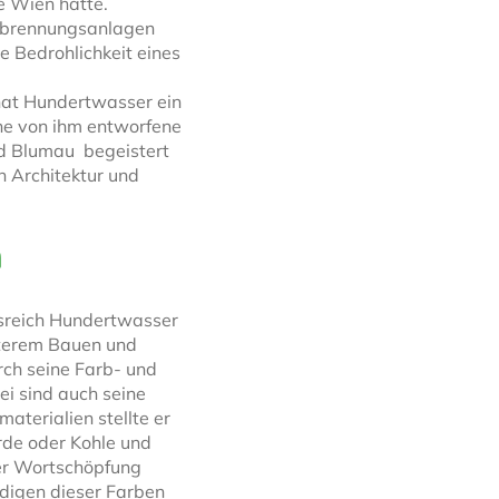
 Wien hätte.
erbrennungsanlagen
 Bedrohlichkeit eines
hat Hundertwasser ein
che von ihm entworfene
d Blumau begeistert
n Architektur und
n
nsreich Hundertwasser
terem Bauen und
ch seine Farb- und
i sind auch seine
aterialien stellte er
Erde oder Kohle und
iner Wortschöpfung
digen dieser Farben