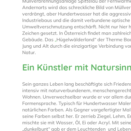
Müllverbrennungsanlage Spittelau der Fernwärme
Andernorts wird das schreckliche Bild von Müllv
verdrängt, aber Hundertwasser hat die aggressive
Industriebaus und die damit verbundene optische
Umweltverschmutzung entschärft. Nicht nur hier 
Zeichen gesetzt. In Österreich findet man zahlrei
Gebäude. Das
„
Hügelwälderland“ der Therme Ba
Jung und Alt durch die einzigartige Verbindung vo
Natur.
Ein Künstler mit Natursin
Sein ganzes Leben lang beschäftigte sich Friede
intensiv mit naturverbundenem, menschengerech
Wohnen. Unverwechselbar wurde er vor allem dur
Formensprache. Typisch für Hundertwasser Malere
natürlichen Farben. Als Gegner vorgefertigter Malm
seine Farben selbst her. Er zerrieb Ziegel, Lehm, 
mischte sie mit Wasser, Öl, Ei oder Acryl. Mit se
„dunkelbunt“ gab er dem Leuchtenden und Leben