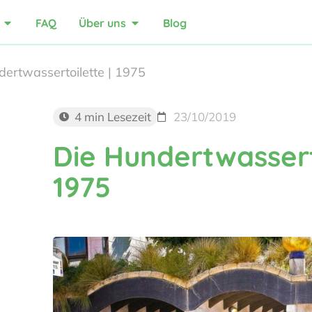
FAQ
Über uns
Blog
dertwassertoilette | 1975
4 min Lesezeit
23/10/2019
Die Hundertwassert
1975