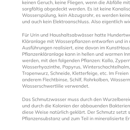
keinen Geruch, keine Fliegen, wenn die Abfälle m
sorgfältig abgedeckt werden. Es ist keine Kanalis
Wasserspülung, kein Abzugsrohr, es werden keine
und auch kein Elektroanschluss. Also eigentlich wie
Für Urin und Haushaltsabwässer hatte Hundertwa
Kläranlage mit Wasserpflanzen entworfen und in
Ausführungen realisiert, eine davon im KunstHau
Pflanzenkläranlage kann in hellen und warmen I
werden, mit den folgenden Pflanzen: Kalla, Zyper
Wasserhyazinthe, Papyrus, Winterschachtelhalm
Tropenwurz, Schneide, Kletterfeige, etc. Im Freie
anderem Flechtbinse, Schilf, Rohrkolben, Wasser
Wasserschwertlilie verwendet.
Das Schmutzwasser muss durch den Wurzelberei
und durch die Kolonien der abbauenden Bakterien 
diese Weise natürlich geklärt. Der Schmutz setzt s
Pflanzensubstanz und zum Teil in mineralisierte E