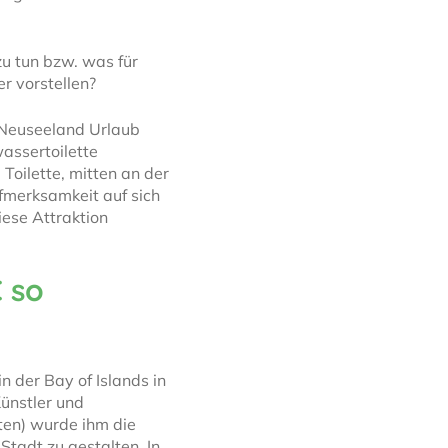
u tun bzw. was für
r vorstellen?
n Neuseeland Urlaub
assertoilette
 Toilette, mitten an der
merksamkeit auf sich
iese Attraktion
 so
n der Bay of Islands in
Künstler und
ten) wurde ihm die
 Stadt zu gestalten. In