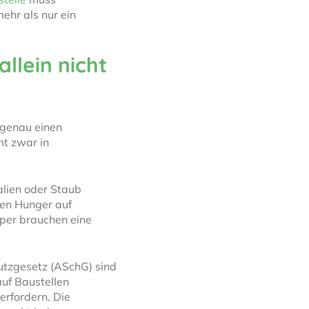
ehr als nur ein
llein nicht
 genau einen
mt zwar in
alien oder Staub
nen Hunger auf
rper brauchen eine
utzgesetz (ASchG) sind
uf Baustellen
erfordern. Die