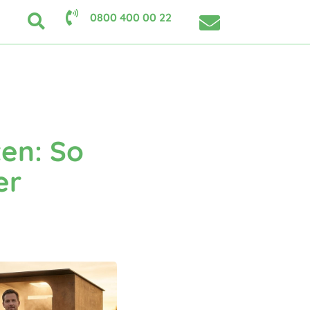
0800 400 00 22
en: So
er