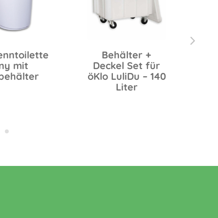
enntoilette
Behälter +
ny mit
Deckel Set für
D
behälter
öKlo LuliDu – 140
Liter
Ba