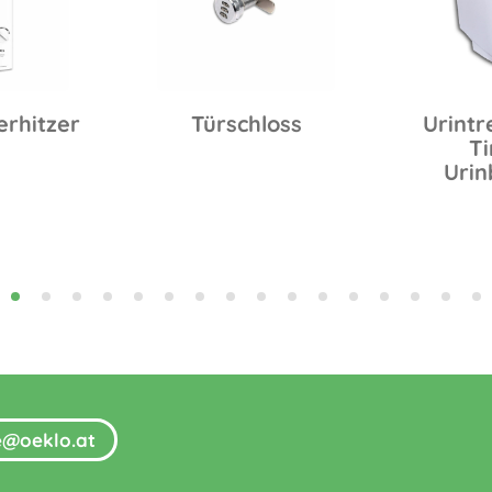
erhitzer
Türschloss
Urintr
Ti
Urin
fe@oeklo.at