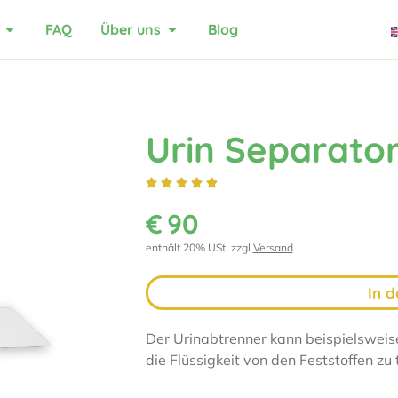
FAQ
Über uns
Blog
Urin Separator





€
90
enthält 20% USt, zzgl
Versand
In 
Der Urinabtrenner kann beispielsweise
die Flüssigkeit von den Feststoffen zu 