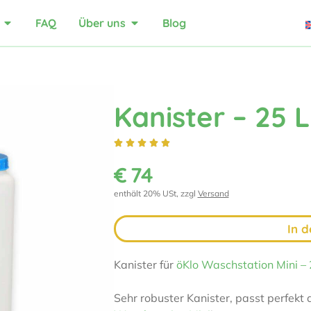
FAQ
Über uns
Blog
Kanister – 25 L





€
74
enthält 20% USt, zzgl
Versand
In 
Kanister für
öKlo Waschstation Mini –
Sehr robuster Kanister, passt perfekt