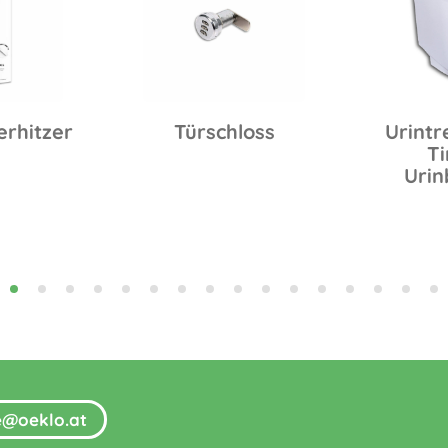
erhitzer
Türschloss
Urintr
Ti
Urin
fe@oeklo.at