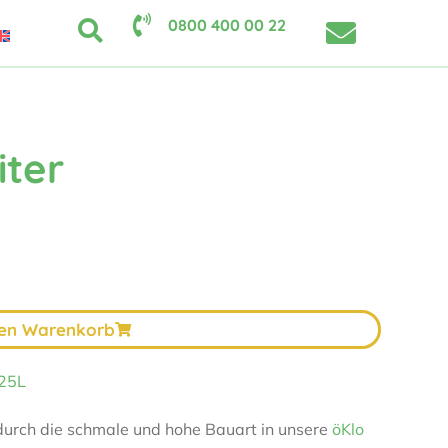
0800 400 00 22
iter
den Warenkorb
 25L
 durch die schmale und hohe Bauart in unsere
öKlo