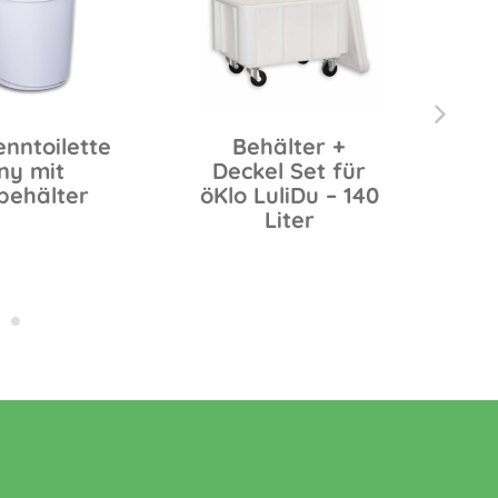
enntoilette
Behälter +
ny mit
Deckel Set für
D
behälter
öKlo LuliDu – 140
Liter
Ba