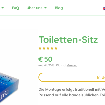
FAQ
Über uns
Blog
Toiletten-Sitz





€
50
enthält 20% USt, zzgl
Versand
In 
Die Montage erfolgt traditionell mit
Passend auf alle handelsüblichen Toi