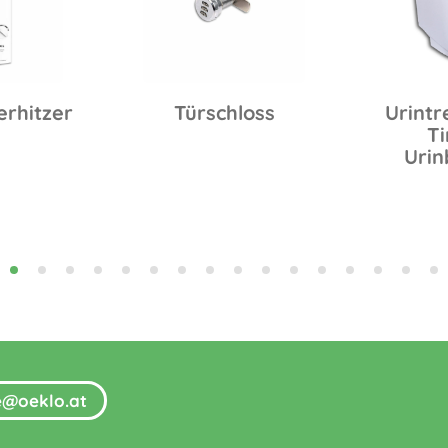
erhitzer
Türschloss
Urintr
Ti
Urin
fe@oeklo.at