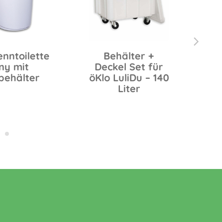
enntoilette
Behälter +
ny mit
Deckel Set für
D
behälter
öKlo LuliDu – 140
Liter
Ba