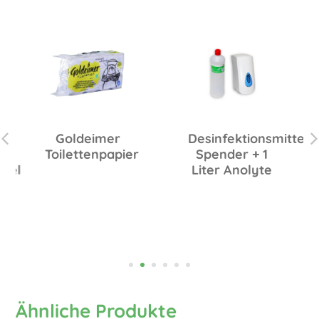
Desinfektionsmittel
Goldeimer
Spender + 1
Toilettenpapier
Liter Anolyte
ttel
Ähnliche Produkte