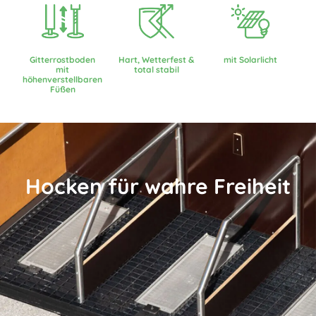
Gitterrostboden
Hart, Wetterfest &
mit Solarlicht
mit
total stabil
höhenverstellbaren
Füßen
Hocken für wahre Freiheit